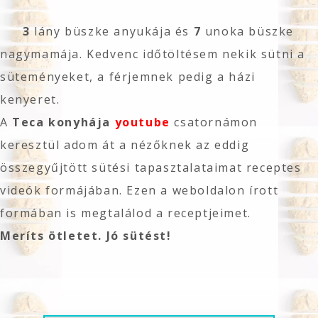
3
lány büszke anyukája és
7
unoka büszke
nagymamája. Kedvenc időtöltésem nekik sütni a
süteményeket, a férjemnek pedig a házi
kenyeret.
A
Teca konyhája
youtube
csatornámon
keresztül adom át a nézőknek az eddig
összegyűjtött sütési tapasztalataimat receptes
videók formájában. Ezen a weboldalon írott
formában is megtalálod a receptjeimet.
Meríts ötletet. Jó sütést!