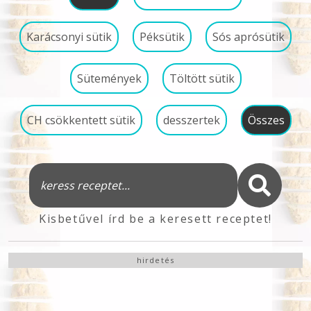
Karácsonyi sütik
Péksütik
Sós aprósütik
Sütemények
Töltött sütik
CH csökkentett sütik
desszertek
Összes
Kisbetűvel írd be a keresett receptet!
hirdetés