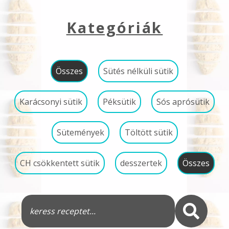
Kategóriák
Összes
Sütés nélküli sütik
Karácsonyi sütik
Péksütik
Sós aprósütik
Sütemények
Töltött sütik
CH csökkentett sütik
desszertek
Összes