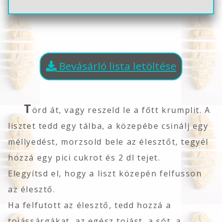
Bevásárló lista letöltése
T
örd át, vagy reszeld le a főtt krumplit. A
lisztet tedd egy tálba, a közepébe csinálj egy
méllyedést, morzsold bele az élesztőt, tegyél
hozzá egy pici cukrot és 2 dl tejet.
Elegyítsd el, hogy a liszt közepén felfusson
az élesztő.
Ha felfutott az élesztő, tedd hozzá a
tojássárgákat, az egész tojást, a sót, a