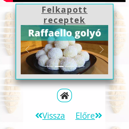
Felkapott
receptek
Previous
Next
Vissza
Előre