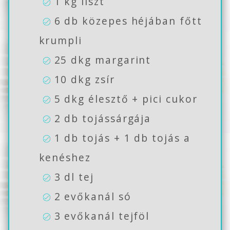
1 kg liszt
6 db közepes héjában főtt
krumpli
25 dkg margarint
10 dkg zsír
5 dkg élesztő + pici cukor
2 db tojássárgája
1 db tojás + 1 db tojás a
kenéshez
3 dl tej
2 evőkanál só
3 evőkanál tejföl