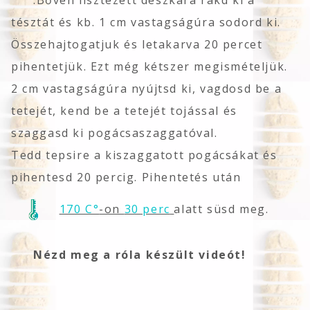
.Bőven lisztezett deszkára rakd ki a
tésztát és kb. 1 cm vastagságúra sodord ki.
Összehajtogatjuk és letakarva 20 percet
pihentetjük. Ezt még kétszer megismételjük.
2 cm vastagságúra nyújtsd ki, vagdosd be a
tetejét, kend be a tetejét tojással és
szaggasd ki pogácsaszaggatóval.
Tedd tepsire a kiszaggatott pogácsákat és
pihentesd 20 percig. Pihentetés után
170 C°
-on
30 perc
alatt süsd meg.
Nézd meg a róla készült videót!