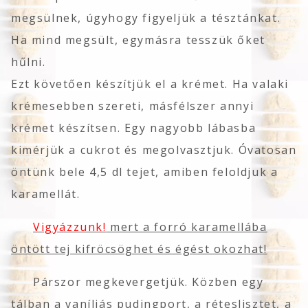
megsülnek, úgyhogy figyeljük a tésztánkat.
Ha mind megsült, egymásra tesszük őket
hűlni.
Ezt követően készítjük el a krémet. Ha valaki
krémesebben szereti, másfélszer annyi
krémet készítsen. Egy nagyobb lábasba
kimérjük a cukrot és megolvasztjuk. Óvatosan
öntünk bele 4,5 dl tejet, amiben feloldjuk a
karamellát.
Vigyázzunk!
mert a forró karamellába
öntött tej kifröcsöghet és égést okozhat!
Párszor megkevergetjük. Közben egy
tálban a vaníliás pudingport, a réteslisztet, a