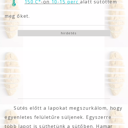
150 C°
-on
10-15 perc
alatt sütöttem
meg őket.
hirdetés
Sütés előtt a lapokat megszurkálom, hogy
egyenletes felületűre süljenek. Egyszerre
több lapot is süthetünk a sütőben. Hamar