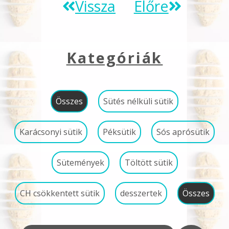
Vissza
Előre
Kategóriák
Összes
Sütés nélküli sütik
Karácsonyi sütik
Péksütik
Sós aprósütik
Sütemények
Töltött sütik
CH csökkentett sütik
desszertek
Összes