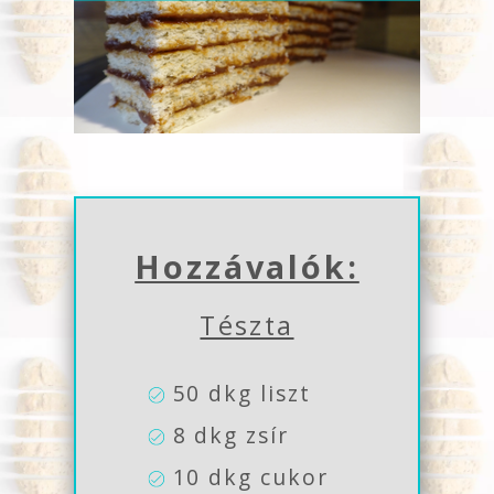
Hozzávalók:
Tészta
50 dkg liszt
8 dkg zsír
10 dkg cukor