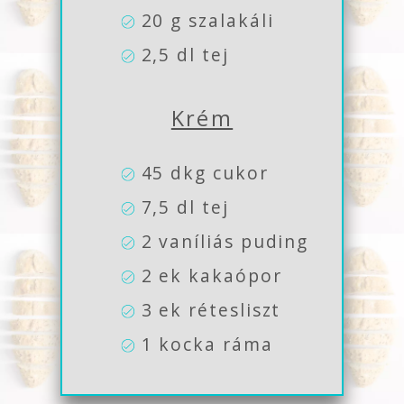
20 g szalakáli
2,5 dl tej
Krém
45 dkg cukor
7,5 dl tej
2 vaníliás puding
2 ek kakaópor
3 ek rétesliszt
1 kocka ráma