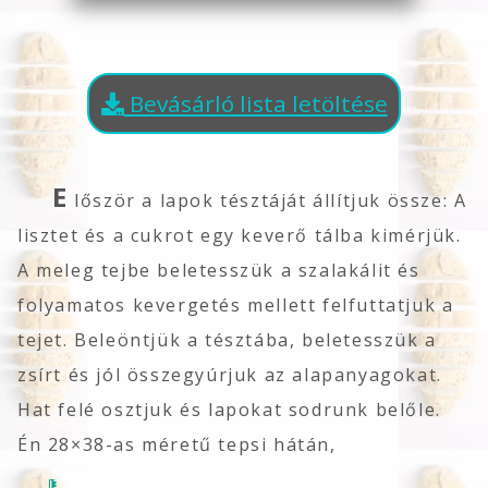
Bevásárló lista letöltése
E
lőször a lapok tésztáját állítjuk össze: A
lisztet és a cukrot egy keverő tálba kimérjük.
A meleg tejbe beletesszük a szalakálit és
folyamatos kevergetés mellett felfuttatjuk a
tejet. Beleöntjük a tésztába, beletesszük a
zsírt és jól összegyúrjuk az alapanyagokat.
Hat felé osztjuk és lapokat sodrunk belőle.
Én 28×38-as méretű tepsi hátán,