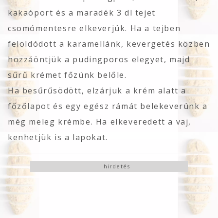
kakaóport és a maradék 3 dl tejet
csomómentesre elkeverjük. Ha a tejben
feloldódott a karamellánk, kevergetés közben
hozzáöntjük a pudingporos elegyet, majd
sűrű krémet főzünk belőle.
Ha besűrűsödött, elzárjuk a krém alatt a
főzőlapot és egy egész rámát belekeverünk a
még meleg krémbe. Ha elkeveredett a vaj,
kenhetjük is a lapokat.
hirdetés